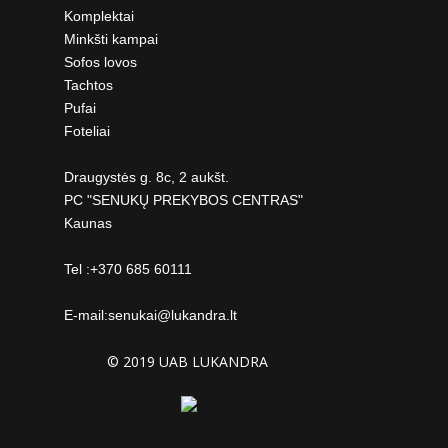
Komplektai
Minkšti kampai
Sofos lovos
Tachtos
Pufai
Foteliai
Draugystės g. 8c, 2 aukšt.
PC "SENUKŲ PREKYBOS CENTRAS"
Kaunas
Tel :+370 685 60111
E-mail:
senukai@lukandra.lt
© 2019 UAB LUKANDRA