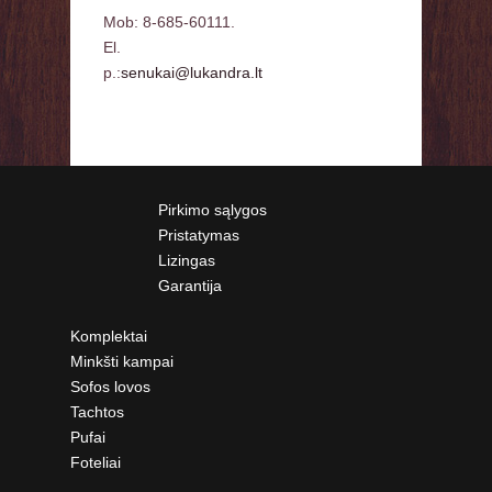
Mob: 8-685-60111.
El.
p.:
senukai@lukandra.lt
Pirkimo sąlygos
Pristatymas
Lizingas
Garantija
Komplektai
Minkšti kampai
Sofos lovos
Tachtos
Pufai
Foteliai