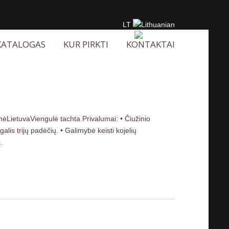
LT
EN
KATALOGAS
KUR PIRKTI
KONTAKTAI
ėLietuvaViengulė tachta Privalumai: • Čiužinio
is trijų padėčių. • Galimybė keisti kojelių
.