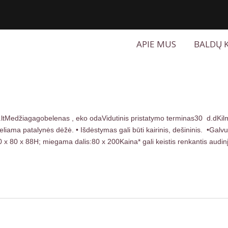
APIE MUS
BALDŲ 
ltMedžiagagobelenas , eko odaVidutinis pristatymo terminas30 d.dKilm
ma patalynės dėžė. • Išdėstymas gali būti kairinis, dešininis. •Galvugal
0 x 80 x 88H; miegama dalis:80 x 200Kaina* gali keistis renkantis audinį