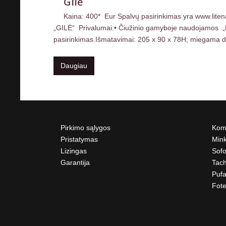
Gilė
Kaina: 400* Eur Spalvų pasirinkimas yra www.liten
„GILĖ“ Privalumai:• Čiužinio gamyboje naudojamos „Bone
pasirinkimas.Išmatavimai: 205 x 90 x 78H; miegama dali
Daugiau
Pirkimo sąlygos
Komp
Pristatymas
Mink
Lizingas
Sofo
Garantija
Tach
Pufa
Fote