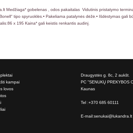
a.lt Medžiaga* gobelenas , odos pakaitalas Vidutinis pristatymo termi
ll“ tipo spyruoklės.• Pakeliama patalynės dėžė.• Išdėstymas gali būti 
s:86 x 195 Kaina* gali keistis renkantis audinį.
lektai
Draugystės g. 8c, 2 aukšt.
šti kampai
PC "SENUKŲ PREKYBOS 
s lovos
Kaunas
tos
i
Tel :+370 685 60111
liai
E-mail:
senukai@lukandra.lt