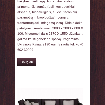
kokybės medžiagų. Aptrauktas audiniu
primenančiu zomšą (aplinkos poveikiui
atsparus, hipoalerginis, aukštų techninių
parametrų mikropluoštas). Lengvai
tranformuojasi į miegamą vietą. Didelė dėžė
patalynei. Išmatavimai: 3000 x 2000 x 800 X
106. Miegamoji dalis 2370 X 1550 Užsakant
galima keisti gobeleno spalvą. Pagaminta
Ukrainoje Kaina: 2190 eur Teirautis tel. +370
602 30209
Daugiau