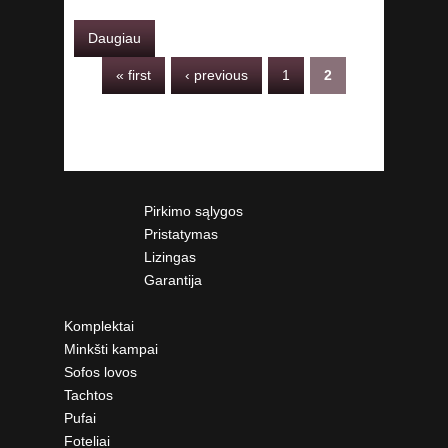
Daugiau
PAGES
« first
‹ previous
1
2
Pirkimo sąlygos
Pristatymas
Lizingas
Garantija
Komplektai
Minkšti kampai
Sofos lovos
Tachtos
Pufai
Foteliai