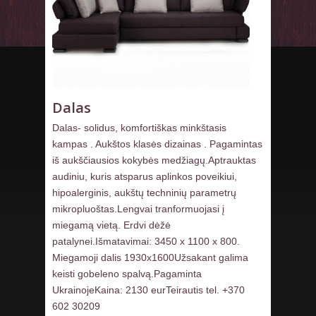
Dalas
Dalas- solidus, komfortiškas minkštasis
kampas . Aukštos klasės dizainas . Pagamintas
iš aukščiausios kokybės medžiagų.Aptrauktas
audiniu, kuris atsparus aplinkos poveikiui,
hipoalerginis, aukštų techninių parametrų
mikropluoštas.Lengvai tranformuojasi į
miegamą vietą. Erdvi dėžė
patalynei.Išmatavimai: 3450 х 1100 х 800.
Miegamoji dalis 1930х1600Užsakant galima
keisti gobeleno spalvą.Pagaminta
UkrainojeKaina: 2130 eurTeirautis tel. +370
602 30209