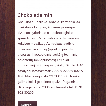
Chokolade mini
Chokolade - solidus, erdvus, komfortiškas
minkštasis kampas, kuriame pažangus
dizainas syderintas su technologinias
sprendimais. Pagamintas iš aukščiausios
kokybės medžiagų.Aptrauktas audiniu
primenančiu zomšą (aplinkos poveikiui
atsparus, hipoalerginis, aukštų techninių
parametrų mikropluoštas).Lengvai
tranformuojasi į miegamą vietą. Didelė dėžė
patalynei.Išmatavimai: 3000 x 2000 x 800 X
106. Miegamoji dalis 2370 X 1550Užsakant
galima keisti gobeleno spalvą.Pagaminta
UkrainojeKaina: 2090 eurTeirautis tel. +370
602 30209
Daugiau