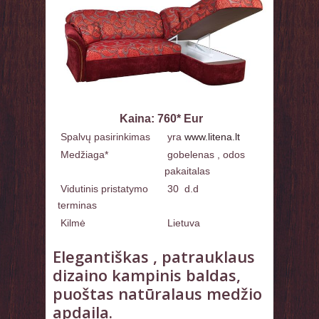
Kaina: 760* Eur
Spalvų pasirinkimas
yra
www.litena.lt
Medžiaga*
gobelenas , odos
pakaitalas
Vidutinis pristatymo
30 d.d
terminas
Kilmė
Lietuva
Elegantiškas , patrauklaus
dizaino kampinis baldas,
puoštas natūralaus medžio
apdaila.