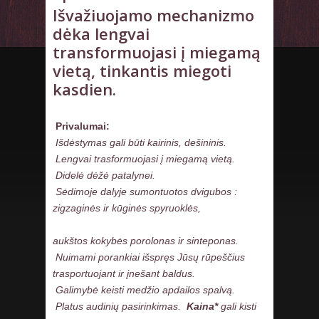
Išvažiuojamo mechanizmo
dėka lengvai
transformuojasi į miegamą
vietą, tinkantis miegoti
kasdien.
Privalumai:
Išdėstymas gali būti kairinis, dešininis.
Lengvai trasformuojasi į miegamą vietą.
Didelė dėžė patalynei.
Sėdimoje dalyje sumontuotos dvigubos :
zigzaginės ir kūginės spyruoklės,
aukštos kokybės porolonas ir sinteponas.
Nuimami porankiai išspręs Jūsų rūpeščius
trasportuojant ir įnešant baldus.
Galimybė keisti medžio apdailos spalvą.
Platus audinių pasirinkimas.
Kaina*
gali kisti